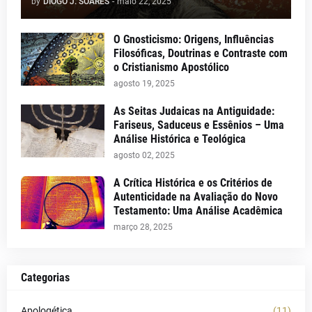
by
DIOGO J. SOARES
-
maio 22, 2025
O Gnosticismo: Origens, Influências
Filosóficas, Doutrinas e Contraste com
o Cristianismo Apostólico
agosto 19, 2025
As Seitas Judaicas na Antiguidade:
Fariseus, Saduceus e Essênios – Uma
Análise Histórica e Teológica
agosto 02, 2025
A Crítica Histórica e os Critérios de
Autenticidade na Avaliação do Novo
Testamento: Uma Análise Acadêmica
março 28, 2025
Categorias
Apologética
(11)