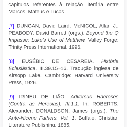
capítulos referentes à relação literária entre
Marcos, Mateus e Lucas.
[7]
DUNGAN, David Laird; McNICOL, Allan J.;
PEABODY, David Barrett (orgs.).
Beyond the Q
Impasse: Luke's Use of Matthew.
Valley Forge:
Trinity Press International, 1996.
[8]
EUSÉBIO DE CESAREIA.
História
Eclesiástica
. III.39.15–16. Tradução inglesa de
Kirsopp Lake. Cambridge: Harvard University
Press, 1926.
[9]
IRINEU DE LIÃO.
Adversus Haereses
(Contra as Heresias). III.1.1.
In: ROBERTS,
Alexander; DONALDSON, James (orgs.).
The
Ante-Nicene Fathers. Vol. 1
. Buffalo: Christian
Literature Publishing, 1885.