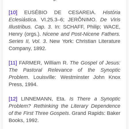
[10]
EUSÉBIO DE CESAREIA.
História
Eclesiástica
. VI.25.3–6; JERÔNIMO.
De Viris
Illustribus. Cap. 3
. In: SCHAFF, Philip; WACE,
Henry (orgs.).
Nicene and Post-Nicene Fathers.
Series II, Vol. 3
. New York: Christian Literature
Company, 1892.
[11]
FARMER, William R.
The Gospel of Jesus:
The Pastoral Relevance of the Synoptic
Problem
. Louisville: Westminster John Knox
Press, 1994.
[12]
LINNEMANN, Eta.
Is There a Synoptic
Problem? Rethinking the Literary Dependence
of the First Three Gospels
. Grand Rapids: Baker
Books, 1992.