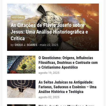
HISTÓRIA
As Citações de Flávio Josefo sobre
Jesus: Uma Análise Historiográfica e
Crítica
by
DIOGO J. SOARES
-
maio 22, 2025
O Gnosticismo: Origens, Influências
Filosóficas, Doutrinas e Contraste com
o Cristianismo Apostólico
agosto 19, 2025
As Seitas Judaicas na Antiguidade:
Fariseus, Saduceus e Essênios – Uma
Análise Histórica e Teológica
agosto 02, 2025